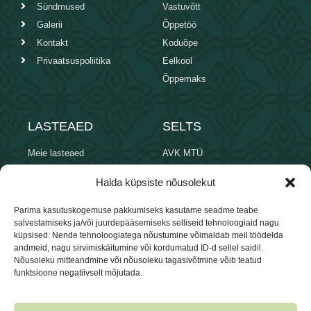
Sündmused
Vastuvõtt
Galerii
Õppetöö
Kontakt
Koduõpe
Privaatsuspoliitika
Eelkool
Õppemaks
LASTEAED
SELTS
Meie lasteaed
AVK MTÜ
Õpetajad
Juhatus
Halda küpsiste nõusolekut
Vastuvõtt
Dokumendid
Õppeplaan
TOETA MEIE TEGEVUST
Parima kasutuskogemuse pakkumiseks kasutame seadme teabe
salvestamiseks ja/või juurdepääsemiseks selliseid tehnoloogiaid nagu
Õppemaks
küpsised. Nende tehnoloogiatega nõustumine võimaldab meil töödelda
andmeid, nagu sirvimiskäitumine või kordumatud ID-d sellel saidil.
Nõusoleku mitteandmine või nõusoleku tagasivõtmine võib teatud
Jälgi meid sotsiaalmeedias
funktsioone negatiivselt mõjutada.