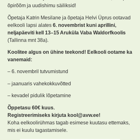
õpirõõm ja uudishimu säiliksid!
Õpetaja Katrin Mesilane ja õpetaja Helvi Üprus ootavad
eelkooli lapsi alates
6. novembrist kuni aprillini,
neljapäeviti kell 13–15 Aruküla Vaba Waldorfkoolis
(Tallinna mnt 38a).
Koolitee algus on ühine teekond! Eelkooli ootame ka
vanemaid:
– 6. novembril tutvumistund
– jaanuaris vahekokkuvõtted
– kevadel pidulik lõpetamine
Õppetasu 60€ kuus.
Registreerimiseks kirjuta kool@avw.ee!
Koha eelkoolirühmas tagab esimese kuutasu ettemaks,
mis ei kuulu tagastamisele.