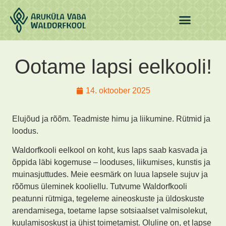
Ootame lapsi eelkooli!
14. oktoober 2025
Elujõud ja rõõm. Teadmiste himu ja liikumine. Rütmid ja
loodus.
Waldorfkooli eelkool on koht, kus laps saab kasvada ja
õppida läbi kogemuse – looduses, liikumises, kunstis ja
muinasjuttudes. Meie eesmärk on luua lapsele sujuv ja
rõõmus üleminek kooliellu. Tutvume Waldorfkooli
peatunni rütmiga, tegeleme aineoskuste ja üldoskuste
arendamisega, toetame lapse sotsiaalset valmisolekut,
kuulamisoskust ja ühist toimetamist. Oluline on, et lapse