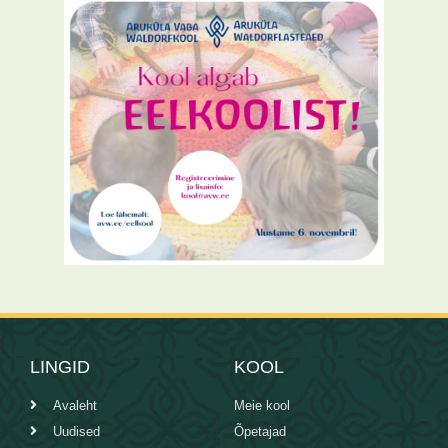
LINGID
KOOL
Avaleht
Meie kool
Uudised
Õpetajad